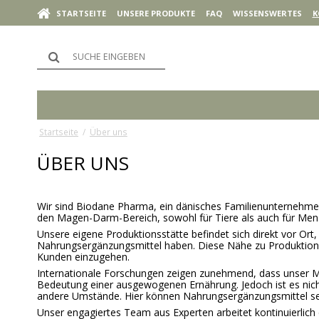
STARTSEITE
UNSERE PRODUKTE
FAQ
WISSENSWERTES
K
Startseite
/
Über uns
ÜBER UNS
Wir sind Biodane Pharma, ein dänisches Familienunternehmen 
den Magen-Darm-Bereich, sowohl für Tiere als auch für Men
Unsere eigene Produktionsstätte befindet sich direkt vor Or
Nahrungsergänzungsmittel haben. Diese Nähe zu Produktion un
Kunden einzugehen.
Internationale Forschungen zeigen zunehmend, dass unser Ma
Bedeutung einer ausgewogenen Ernährung. Jedoch ist es nich
andere Umstände. Hier können Nahrungsergänzungsmittel sehr
Unser engagiertes Team aus Experten arbeitet kontinuierlich 